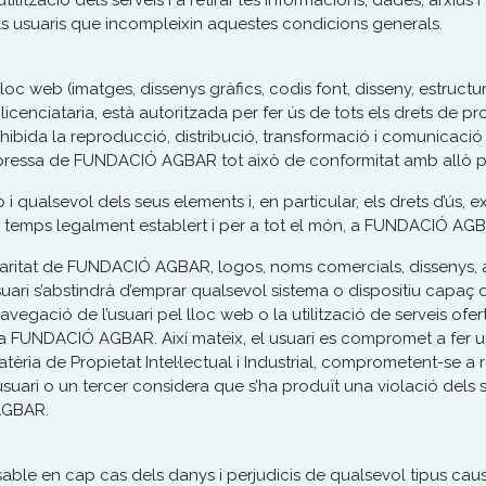
ització dels serveis i a retirar les informacions, dades, arxius 
ls usuaris que incompleixin aquestes condicions generals.
 el lloc web (imatges, dissenys gràfics, codis font, disseny, estr
nciataria, està autoritzada per fer ús de tots els drets de propi
bida la reproducció, distribució, transformació i comunicació 
pressa de FUNDACIÓ AGBAR tot això de conformitat amb allò previs
 i qualsevol dels seus elements i, en particular, els drets d’ús, 
 temps legalment establert i per a tot el món, a FUNDACIÓ AG
itularitat de FUNDACIÓ AGBAR, logos, noms comercials, dissenys,
ari s’abstindrà d’emprar qualsevol sistema o dispositiu capaç d
vegació de l’usuari pel lloc web o la utilització de serveis ofert
de la FUNDACIÓ AGBAR. Així mateix, el usuari es compromet a fer
tèria de Propietat Intel·lectual i Industrial, comprometent-se a r
un usuari o un tercer considera que s’ha produït una violació dels
 AGBAR.
le en cap cas dels danys i perjudicis de qualsevol tipus caus