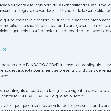
da subjecta a la legislació de la Generalitat de Catalunya, am
inscrita al Registre de Fundacions Privades de la Generalitat 
 qui ho realitza la condició “d’usuari” que accepta plenament 
 modifiquin o substitueixin les condicions generals en relació a
ions generals, haurà d’abstenir-se d’accedir al lloc web i d’ope
ús
lloc web de la FUNDACIÓ AGBAR, inclosos els continguts i serveis
 aquest accepta plenament les presents condicions generals, a
c web.
eis i continguts d’acord amb la legislació vigent, la bona fe, els
ives contra la FUNDACIÓ AGBAR o qualsevol tercer.
 a les que queda sotmès en virtut de les presents condicions gen