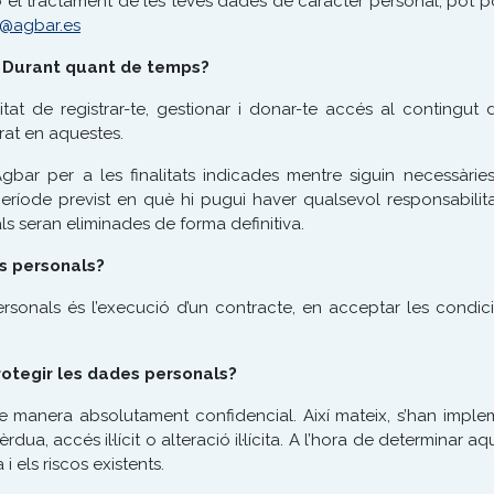
b el tractament de les teves dades de caràcter personal, pot 
@agbar.es
? Durant quant de temps?
itat de registrar-te, gestionar i donar-te accés al contingu
prat en aquestes.
bar per a les finalitats indicades mentre siguin necessàries
eríode previst en què hi pugui haver qualsevol responsabilit
ls seran eliminades de forma definitiva.
es personals?
ersonals és l’execució d’un contracte, en acceptar les condic
otegir les dades personals?
e manera absolutament confidencial. Així mateix, s’han imple
rdua, accés il·lícit o alteració il·lícita. A l’hora de determinar
 i els riscos existents.