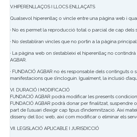
V.HIPERENLLAÇOS I LLOCS ENLLAÇATS
Qualsevol hiperenllaç o vincle entre una pàgina web i q
· No es permet la reproducció total o parcial de cap dels
· No s’establiran vincles que no portin a la pàgina princip
· La pàgina web on s’estableixi el hiperenllaç no contindr
AGBAR.
· FUNDACIÓ AGBAR no és responsable dels continguts o serve
manifestacions que s’incloguin. Igualment, la inclusió d’a
VI. DURACIÓ I MODIFICACIÓ
FUNDACIÓ AGBAR podrà modificar les presents condicions g
FUNDACIÓ AGBAR podrà donar per finalitzat, suspendre o in
part de l’usuari d’exigir cap tipus d’indemnització. Així m
disseny del lloc web, així com modificar o eliminar els serve
VII. LEGISLACIÓ APLICABLE I JURISDICCIÓ