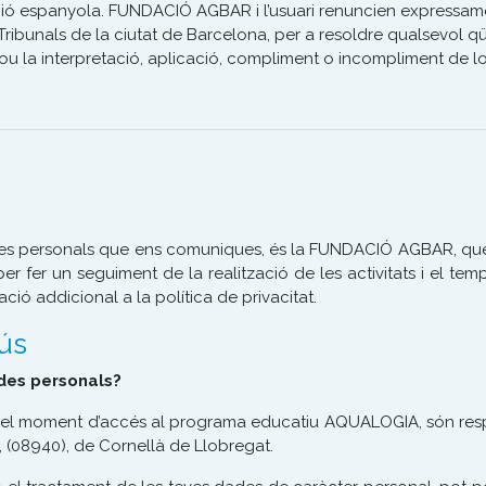
ació espanyola. FUNDACIÓ AGBAR i l’usuari renuncien expressame
i Tribunals de la ciutat de Barcelona, per a resoldre qualsevol q
clou la interpretació, aplicació, compliment o incompliment de lo
 personals que ens comuniques, és la FUNDACIÓ AGBAR, que les 
fer un seguiment de la realització de les activitats i el temp
mació addicional a la política de privacitat.
ús
ades personals?
 en el moment d’accés al programa educatiu AQUALOGIA, són re
, (08940), de Cornellà de Llobregat.