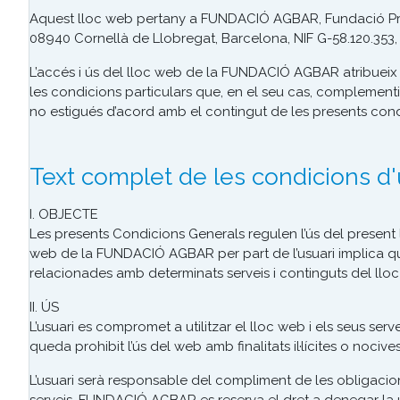
Aquest lloc web pertany a FUNDACIÓ AGBAR, Fundació Priva
08940 Cornellà de Llobregat, Barcelona, NIF G-58.120.353, 
L’accés i ús del lloc web de la FUNDACIÓ AGBAR atribueix a
les condicions particulars que, en el seu cas, complementin,
no estigués d’acord amb el contingut de les presents condic
Text complet de les condicions d'
I. OBJECTE
Les presents Condicions Generals regulen l’ús del present 
web de la FUNDACIÓ AGBAR per part de l’usuari implica que
relacionades amb determinats serveis i continguts del llo
II. ÚS
L’usuari es compromet a utilitzar el lloc web i els seus serv
queda prohibit l’ús del web amb finalitats il·lícites o noc
L’usuari serà responsable del compliment de les obligacions