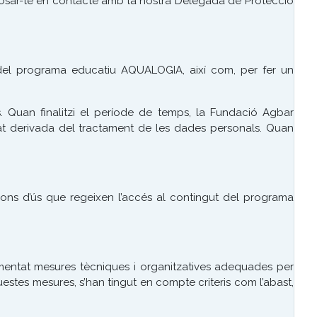
posar-te en contacte amb la nostra Delegada de Protecció
t del programa educatiu AQUALOGIA, així com, per fer un
. Quan finalitzi el període de temps, la Fundació Agbar
at derivada del tractament de les dades personals. Quan
ions d’ús que regeixen l’accés al contingut del programa
mentat mesures tècniques i organitzatives adequades per
 aquestes mesures, s’han tingut en compte criteris com l’abast,