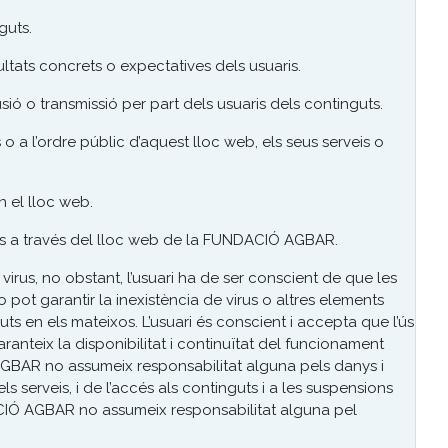
guts.
sultats concrets o expectatives dels usuaris.
ió o transmissió per part dels usuaris dels continguts.
s o a l’ordre públic d’aquest lloc web, els seus serveis o
en el lloc web.
ris a través del lloc web de la FUNDACIÓ AGBAR.
s, no obstant, l’usuari ha de ser conscient de que les
ot garantir la inexistència de virus o altres elements
ts en els mateixos. L’usuari és conscient i accepta que l’ús
ranteix la disponibilitat i continuïtat del funcionament
ACIÓ AGBAR no assumeix responsabilitat alguna pels danys i
 serveis, i de l’accés als continguts i a les suspensions
IÓ AGBAR no assumeix responsabilitat alguna pel