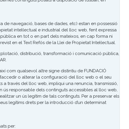
i demés continguts posats a disposició de l’usuari, en
uctura de navegació, bases de dades, etc) estan en possessió
etat intel·lectual e industrial del lloc web, fent expressa
pública en tot o en part dels mateixos, en cap forma ni
t en el Text Refós de la Llei de Propietat Intel·lectual.
explotació, distribució, transformació i comunicació pública,
BAR.
 així com qualsevol altre signe distintiu de FUNDACIÓ
’accedir o alterar la configuració del lloc web o el seu
s a través del lloc web, impliqui una renuncia, transmissió,
 un ús responsable dels continguts accessibles al lloc web,
ealitzar un ús legítim de tals continguts. Per a preservar els
 seus legítims drets per la introducció d’un determinat
ats per: