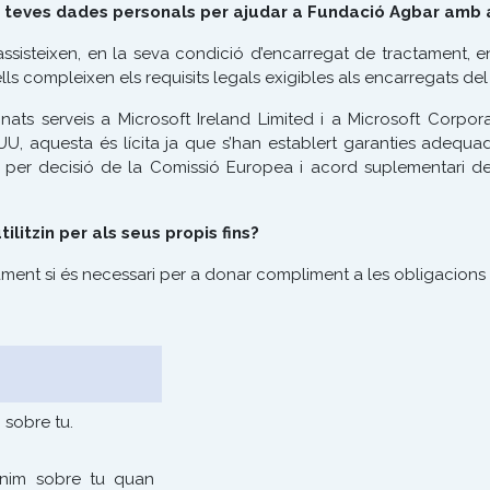
les teves dades personals per ajudar a Fundació Agbar amb
sisteixen, en la seva condició d’encarregat de tractament, en
ls compleixen els requisits legals exigibles als encarregats del
ts serveis a Microsoft Ireland Limited i a Microsoft Corpor
U, aquesta és lícita ja que s’han establert garanties adequa
s per decisió de la Comissió Europea i acord suplementari d
litzin per als seus propis fins?
ment si és necessari per a donar compliment a les obligacions
 sobre tu.
enim sobre tu quan