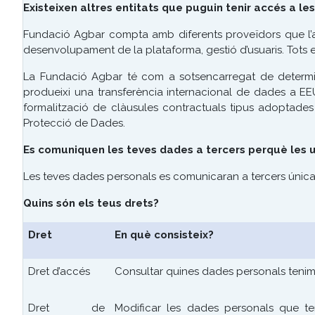
Existeixen altres entitats que puguin tenir accés a 
Fundació Agbar compta amb diferents proveïdors que l’as
desenvolupament de la plataforma, gestió d’usuaris. Tots el
La Fundació Agbar té com a sotsencarregat de determina
produeixi una transferència internacional de dades a EEU
formalització de clàusules contractuals tipus adoptade
Protecció de Dades.
Es comuniquen les teves dades a tercers perquè les uti
Les teves dades personals es comunicaran a tercers única
Quins són els teus drets?
Dret
En què consisteix?
Dret d’accés
Consultar quines dades personals tenim
Dret de
Modificar les dades personals que t