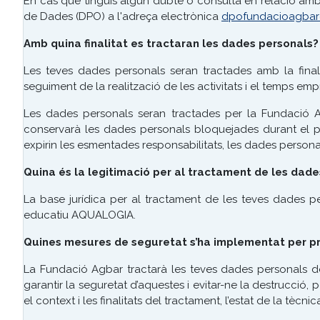
En cas que tinguis algun dubte o consulta en relació am
de Dades (DPO) a l'adreça electrònica
dpofundacioagbar
Amb quina finalitat es tractaran les dades personals
Les teves dades personals seran tractades amb la final
seguiment de la realització de les activitats i el temps em
Les dades personals seran tractades per la Fundació Ag
conservarà les dades personals bloquejades durant el p
expirin les esmentades responsabilitats, les dades persona
Quina és la legitimació per al tractament de les dad
La base jurídica per al tractament de les teves dades p
educatiu AQUALOGIA.
Quines mesures de seguretat s’ha implementat per pr
La Fundació Agbar tractarà les teves dades personals d
garantir la seguretat d’aquestes i evitar-ne la destrucció, pè
el context i les finalitats del tractament, l’estat de la tècnica