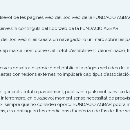
ualsevol de les pàgines web del lloc web de la FUNDACIÓ AGBAR
 serveis ni continguts del lloc web de la FUNDACIÓ AGBAR.
al del lloc web ni es crearà un navegador o un marc sobre les pà
à cap marca, nom comercial, ròtol d’establiment, denominació, l
is posats a disposició del públic a la pàgina web des de la que
questes connexions externes no implicarà cap tipus d’associació,
enerals, total o parcialment, publicant qualsevol canvi en la
terrompre, en qualsevol moment sense necessitat de preavís, l’
ateix, sempre que ho consideri oportú, FUNDACIÓ AGBAR podrà modi
is, els continguts i les condicions d’accés i/o de l’ús del lloc w