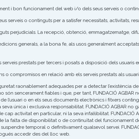
eniment i bon funcionament del web i/o dels seus serveis o contin
eus serveis o continguts per a satisfer necessitats, activitats, re
nguts perjudicials. La recepció, obtenció, emmagatzematge, difus
ts condicions generals, a la bona fe, als usos generalment acceptat
t dels serveis prestats per tercers i posats a disposició dels usuaris 
ions o compromisos en relació amb els serveis prestats als usua
at raonablement adequades per a detectar l’existència de viru
no són sencerament fiables i que, per tant, FUNDACIÓ AGBAR no p
e l’usuari o en els seus documents electrònics i fitxers contingu
a la seva única i exclusiva responsabilitat. FUNDACIÓ AGBAR no ga
ió de cap activitat en particular, ni la seva infal·libilitat. FUND
la falta de disponibilitat o de continuïtat del funcionament dels
uspendre temporal o definitivament qualsevol servei. FUNDAC
 pogués accedir des del lloc web.