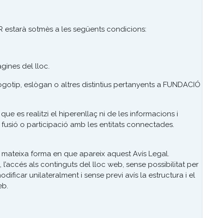
 estarà sotmès a les següents condicions:
gines del lloc.
ogotip, eslògan o altres distintius pertanyents a FUNDACIÓ
 es realitzi el hiperenllaç ni de les informacions i
 fusió o participació amb les entitats connectades.
 mateixa forma en que apareix aquest Avís Legal.
accés als continguts del lloc web, sense possibilitat per
ficar unilateralment i sense previ avís la estructura i el
eb.