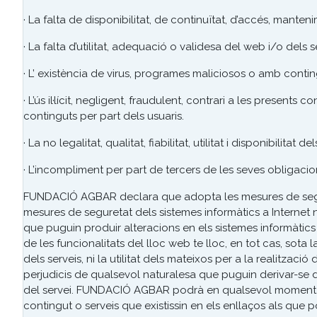
· La falta de disponibilitat, de continuïtat, d’accés, mant
· La falta d’utilitat, adequació o validesa del web i/o dels s
· L’ existència de virus, programes maliciosos o amb conti
· L’ús il·lícit, negligent, fraudulent, contrari a les presen
continguts per part dels usuaris.
· La no legalitat, qualitat, fiabilitat, utilitat i disponibilita
· L’incompliment per part de tercers de les seves obligac
FUNDACIÓ AGBAR declara que adopta les mesures de seguret
mesures de seguretat dels sistemes informàtics a Internet 
que puguin produir alteracions en els sistemes informàtics d
de les funcionalitats del lloc web te lloc, en tot cas, sot
dels serveis, ni la utilitat dels mateixos per a la realitzac
perjudicis de qualsevol naturalesa que puguin derivar-se de 
del servei. FUNDACIÓ AGBAR podrà en qualsevol moment s
contingut o serveis que existissin en els enllaços als que