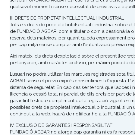
serveis. FUNDACIÓ AGBAR es reserva el dret a denegar la util
qualsevol moment i sense necessitat de previ avís a aquel
III. DRETS DE PROPIETAT INTEL.LECTUAL I INDUSTRIAL
Tots els drets de propietat intel·lectual i industrial sobre
de FUNDACIÓ AGBAR, com a titular o com a cessionària o lice
reserva dels mateixos, per quant queda expressament prohi
per cap mitjà sense comptar amb l’autorització prèvia i ex
Així mateix, els drets d’explotació sobre el present lloc web
pertanyeran, amb caràcter exclusiu, pel màxim període de
L’usuari no podrà utilitzar les marques registrades sota t
AGBAR sense el previ i exprés consentiment d’aquesta. L’usu
sistema de seguretat. En cap cas s’entendrà que l’accés i na
llicencia o cessió total ni parcial de dits drets per part 
garantint l’estricte compliment de la legislació vigent en ma
possibles drets de propietat intel·lectual o industrial, si 
contingut a la web, haurà de notificar-ho a la FUNDACIÓ
IV. EXCLUSIÓ DE GARANTIES I RESPONSABILITAT
FUNDACIÓ AGBAR no atorga cap garantia ni es fa responsab